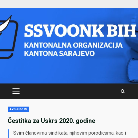
Skip
to
content
PRIMARY
MENU
Aktualnosti
Čestitka za Uskrs 2020. godine
Svim članovima sindikata, njihovim porodicama, kao i