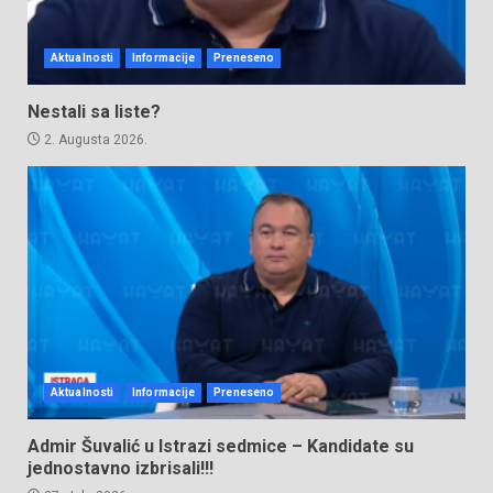
Aktualnosti
Informacije
Preneseno
Nestali sa liste?
2. Augusta 2026.
Aktualnosti
Informacije
Preneseno
Admir Šuvalić u Istrazi sedmice – Kandidate su
jednostavno izbrisali!!!