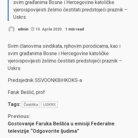
svim građanima Bosne i Hercegovine katoličke
vjeroispovijesti želimo čestitati predstojeći praznik –
Uskrs.
admin
10. Aprila 2020.
1 min read
Svim članovima sindikata, njihovim porodicama, kao i
svim građanima Bosne i Hercegovine katoličke
vjeroispovijesti želimo čestitati predstojeći praznik –
Uskrs.
Predsjednik SSVOONKBiHKOKS-a
Faruk Bešlić, prof
Tags:
Čestitka
USKRS
Continue
Previous:
Gostovanje Faruka Bešlića u emisiji Federalne
Reading
televizije “Odgovorite ljudima”