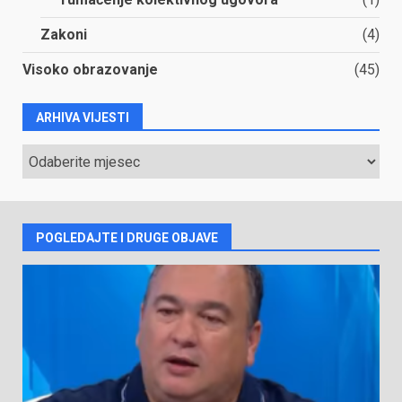
Zakoni
(4)
Visoko obrazovanje
(45)
ARHIVA VIJESTI
ARHIVA
VIJESTI
POGLEDAJTE I DRUGE OBJAVE