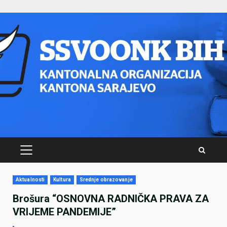
Skip
to
content
PRIMARY
MENU
Aktualnosti
Kultura
Srednje obrazovanje
Brošura “OSNOVNA RADNIČKA PRAVA ZA
VRIJEME PANDEMIJE”