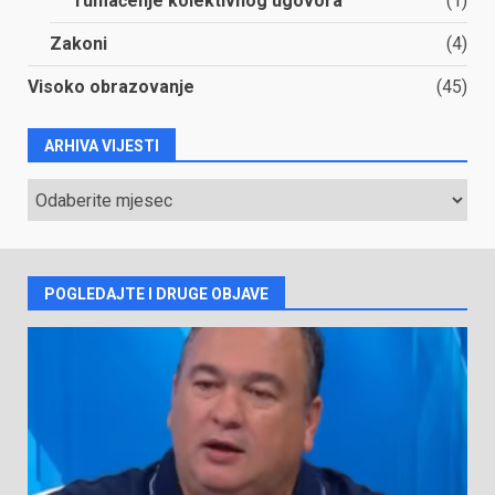
Tumačenje kolektivnog ugovora
(1)
Zakoni
(4)
Visoko obrazovanje
(45)
ARHIVA VIJESTI
ARHIVA
VIJESTI
POGLEDAJTE I DRUGE OBJAVE