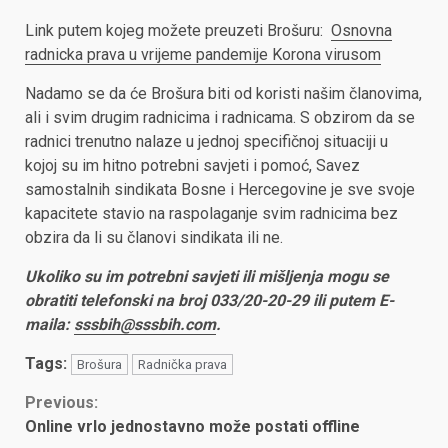
Link putem kojeg možete preuzeti Brošuru:
Osnovna
radnicka prava u vrijeme pandemije Korona virusom
Nadamo se da će Brošura biti od koristi našim članovima,
ali i svim drugim radnicima i radnicama. S obzirom da se
radnici trenutno nalaze u jednoj specifičnoj situaciji u
kojoj su im hitno potrebni savjeti i pomoć, Savez
samostalnih sindikata Bosne i Hercegovine je sve svoje
kapacitete stavio na raspolaganje svim radnicima bez
obzira da li su članovi sindikata ili ne.
Ukoliko su im potrebni savjeti ili mišljenja mogu se
obratiti telefonski na broj
033/20-20-29
ili putem E-
maila:
sssbih@sssbih.com
.
Tags:
Brošura
Radnička prava
Continue
Previous:
Online vrlo jednostavno može postati offline