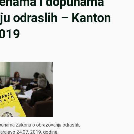
jenama i dopunama
u odraslih – Kanton
2019
unama Zakona o obrazovanju odraslih,
arajevo 24.07. 2019. godine.