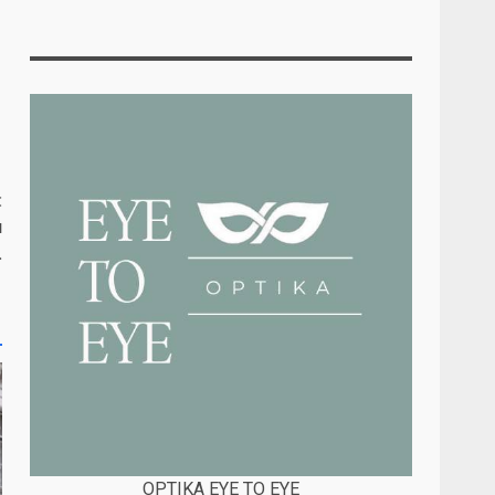
:
u
.
OPTIKA EYE TO EYE