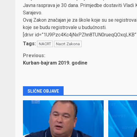
Javna rasprava je 30 dana. Primjedbe dostaviti Vladi 
Sarajevo.
Ovaj Zakon značajan je za škole koje su se registroval
koje se budu registrovale u budućnosti.
[drivr id=”1U9Pzc4Kc4jNxPZhn8TUN0rueqQOxqLKB” t
Tags:
NACRT
Nacrt Zakona
Continue
Previous:
Kurban-bajram 2019. godine
Reading
SLIČNE OBJAVE